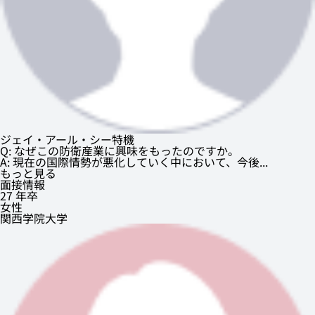
ジェイ・アール・シー特機
Q: なぜこの防衛産業に興味をもったのですか。
A: 現在の国際情勢が悪化していく中において、今後...
もっと見る
面接情報
27 年卒
女性
関西学院大学