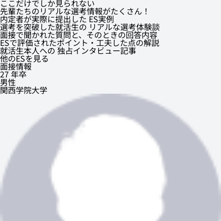
ここだけでしか見られない
先輩たちのリアルな選考情報がたくさん！
内定者が実際に提出した ES実例
選考を突破した就活生の リアルな選考体験談
面接で聞かれた質問と、そのときの回答内容
ESで評価されたポイント・工夫した点の解説
就活生本人への 独占インタビュー記事
他のESを見る
面接情報
27 年卒
男性
関西学院大学