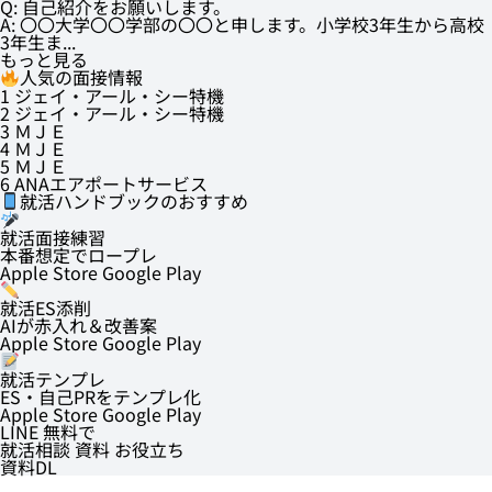
Q: 自己紹介をお願いします。
A: 〇〇大学〇〇学部の〇〇と申します。小学校3年生から高校
3年生ま...
もっと見る
人気の面接情報
1
ジェイ・アール・シー特機
2
ジェイ・アール・シー特機
3
ＭＪＥ
4
ＭＪＥ
5
ＭＪＥ
6
ANAエアポートサービス
就活ハンドブックのおすすめ
就活面接練習
本番想定でロープレ
Apple Store
Google Play
就活ES添削
AIが赤入れ＆改善案
Apple Store
Google Play
就活テンプレ
ES・自己PRをテンプレ化
Apple Store
Google Play
LINE
無料で
就活相談
資料
お役立ち
資料DL