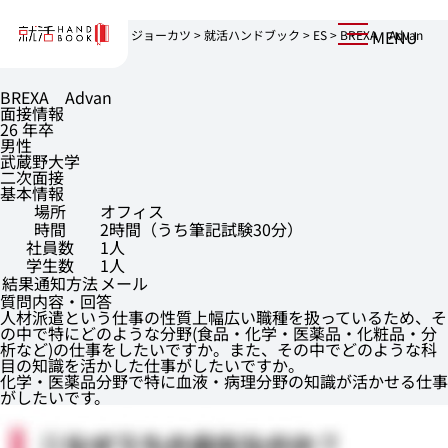
MENU
上京を志す、就活生へ。ジョーカツ
>
就活ハンドブック
>
ES
>
BREXA Advan
BREXA Advan
面接情報
26 年卒
男性
武蔵野大学
二次面接
基本情報
場所
オフィス
時間
2時間（うち筆記試験30分）
社員数
1人
学生数
1人
結果通知方法
メール
質問内容・回答
人材派遣という仕事の性質上幅広い職種を扱っているため、そ
の中で特にどのような分野(食品・化学・医薬品・化粧品・分
析など)の仕事をしたいですか。また、その中でどのような科
目の知識を活かした仕事がしたいですか。
化学・医薬品分野で特に血液・病理分野の知識が活かせる仕事
がしたいです。