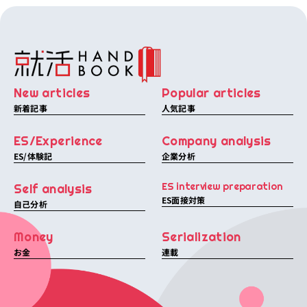
New articles
Popular articles
新着記事
人気記事
ES/Experience
Company analysis
ES/体験記
企業分析
ES interview preparation
Self analysis
ES面接対策
自己分析
Money
Serialization
お金
連載