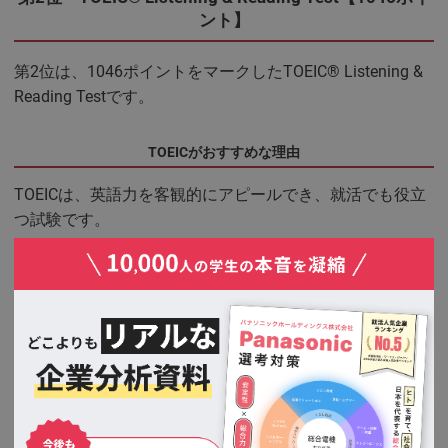
ント】
第2位は、1046ポイントをマークしたTOEIC® Listening &
Reading Testです。
TOEICがおすすめな理由
TOEICは、英語力を客観的にアピールでき、就活でも役立
つ試験です。
人事担当者から見ても、客観的に就活生のビジネス上の英
語力を評価できるため、おすすめな資格です。
TOEICは、資格試験のように合格・不合格がないため、
「10点〜990点まで5点刻み」のように、スコアが点数で
表されます。
700点以上のスコアは、外資系企業やグローバル企業だけ