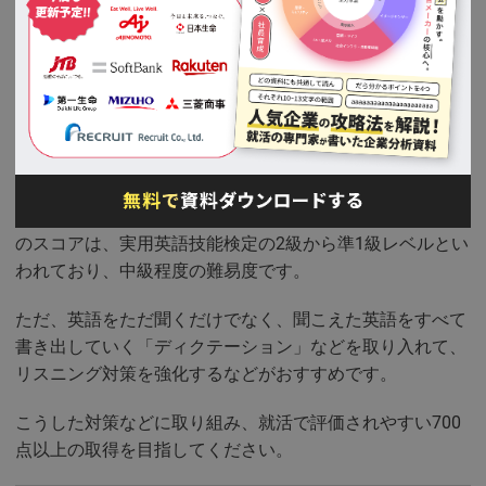
でなく、企業全般で評価されやすく、グローバルなキャリ
アアップを目指すなら挑戦する価値がある試験です。
TOEICの難易度と学習時間
TOEICは、月一回程度開催され、各地域で実施されていま
す。
平均スコアは600点程度で推移していますが、700点程度
のスコアは、実用英語技能検定の2級から準1級レベルとい
われており、中級程度の難易度です。
ただ、英語をただ聞くだけでなく、聞こえた英語をすべて
書き出していく「ディクテーション」などを取り入れて、
リスニング対策を強化するなどがおすすめです。
こうした対策などに取り組み、就活で評価されやすい700
点以上の取得を目指してください。