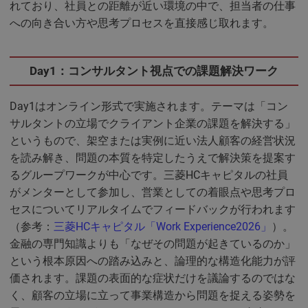
れており、社員との距離が近い環境の中で、担当者の仕事
への向き合い方や思考プロセスを直接感じ取れます。
Day1：コンサルタント視点での課題解決ワーク
Day1はオンライン形式で実施されます。テーマは「コン
サルタントの立場でクライアント企業の課題を解決する」
というもので、架空または実例に近い法人顧客の経営状況
を読み解き、問題の本質を特定したうえで解決策を提案す
るグループワークが中心です。三菱HCキャピタルの社員
がメンターとして参加し、営業としての着眼点や思考プロ
セスについてリアルタイムでフィードバックが行われます
（参考：
三菱HCキャピタル「Work Experience2026」
）。
金融の専門知識よりも「なぜその問題が起きているのか」
という根本原因への踏み込みと、論理的な構造化能力が評
価されます。課題の表面的な症状だけを議論するのではな
く、顧客の立場に立って事業構造から問題を捉える姿勢を