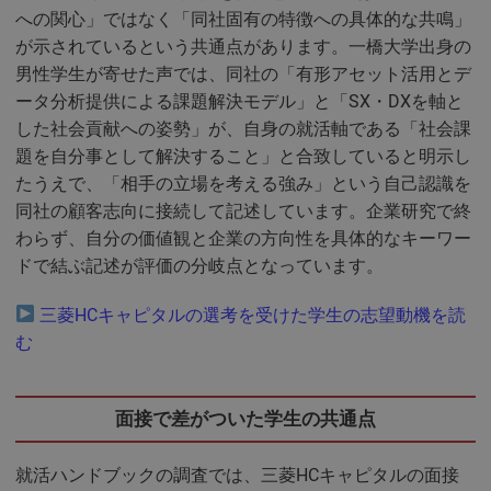
への関心」ではなく「同社固有の特徴への具体的な共鳴」
が示されているという共通点があります。一橋大学出身の
男性学生が寄せた声では、同社の「有形アセット活用とデ
ータ分析提供による課題解決モデル」と「SX・DXを軸と
した社会貢献への姿勢」が、自身の就活軸である「社会課
題を自分事として解決すること」と合致していると明示し
たうえで、「相手の立場を考える強み」という自己認識を
同社の顧客志向に接続して記述しています。企業研究で終
わらず、自分の価値観と企業の方向性を具体的なキーワー
ドで結ぶ記述が評価の分岐点となっています。
三菱HCキャピタルの選考を受けた学生の志望動機を読
む
面接で差がついた学生の共通点
就活ハンドブックの調査では、三菱HCキャピタルの面接