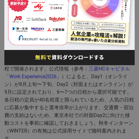
られます。
三菱HCキャピタルのインターン選考を受けた学生の声
を読む
2026年度の実施スケジュールと形式
2026年度SUMMERのWork Experienceは8月〜9月に複数日
程で開催されます。公式情報（参考：
三菱HCキャピタル
「Work Experience2026」
）によると、Day1（オンライ
ン）が8月上旬〜下旬、Day2（対面またはオンライン）が
9月に設定されており、6〜7つの日程から選択可能です。
各日程の定員が40名程度と限られているため、人気の日程
に応募が集中すると選考倍率が上がります。交通費・宿泊
費の支給はないため、東京本社での対面Day2に向けた移
動コストを事前に確認しておきましょう。秋冬インターン
（WINTER）の有無は公式採用サイトで随時案内されま
す。