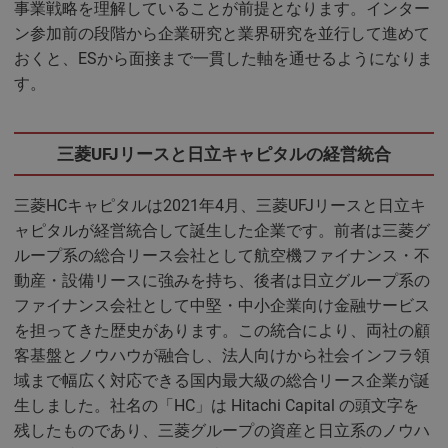
事業戦略を理解していることが前提となります。インター
ン参加前の段階から企業研究と業界研究を並行して進めて
おくと、ESから面接まで一貫した軸を通せるようになりま
す。
三菱UFJリースと日立キャピタルの経営統合
三菱HCキャピタルは2021年4月、三菱UFJリースと日立キ
ャピタルが経営統合して誕生した企業です。前者は三菱グ
ループ系の総合リース会社として航空機ファイナンス・不
動産・設備リースに強みを持ち、後者は日立グループ系の
ファイナンス会社として中堅・中小企業向け金融サービス
を担ってきた歴史があります。この統合により、両社の顧
客基盤とノウハウが融合し、法人向けから社会インフラ領
域まで幅広く対応できる国内最大級の総合リース企業が誕
生しました。社名の「HC」は Hitachi Capital の頭文字を
残したものであり、三菱グループの資産と日立系のノウハ