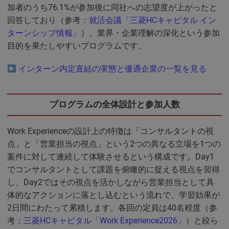
加者のうち76.1%が参加後に同社への志望度が上がったと
回答しており（参考：
就活会議「三菱HCキャピタル イン
ターンシップ情報」
）、業界・企業理解の深化という参加
目的を果たしやすいプログラムです。
インターン内定直結の実態と優遇企業の一覧を見る
プログラムの全体設計と参加人数
Work Experienceの設計上の特徴は「コンサルタントの視
点」と「営業担当の視点」という2つの異なる立場を1つの
案件に対して連続して体験させるという構成です。Day1
でコンサルタントとして課題を俯瞰的に捉える視点を習得
し、Day2ではその視点を活かしながら営業担当として具
体的なアクションに落とし込むという流れで、学習効果が
2日間にわたって累積します。各回の定員は40名程度（参
考：
三菱HCキャピタル「Work Experience2026」
）と絞ら