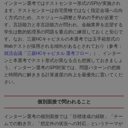
インターン選考ではテストセンター形式のSPIが実施され
ます。テストセンターは自宅受検ではなく指定会場へ出向
く方式のため、スケジュール調整と早めの予約が必要で
す。言語能力と非言語能力が問われ、金融業界を志望する
学生は数的処理系の問題を重点的に練習しておくと安心で
す。なお、三菱HCキャピタルの本選考では玉手箱形式の
Webテストが採用される傾向があるとされており（参考：
就活会議「三菱HCキャピタル 選考フロー」
）、インター
ンと本選考でテスト形式が異なる点も把握しておきましょ
う。インターン選考のSPI対策では、問題パターンの把握
と時間内に解ききる計算速度の向上を最優先に置いてくだ
さい。
個別面接で問われること
インターン選考の個別面接では「目標達成の経験」「チー
ムでの動き方」「想定外の状況への対応」というテーマが