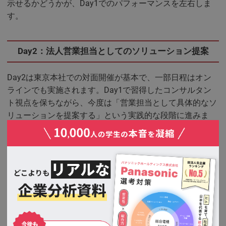
示せるかどうかが、Day1でのパフォーマンスを左右しま
す。
Day2：法人営業担当としてのソリューション提案
Day2は東京本社での対面開催が基本で、一部日程はオン
ラインでも実施されます。Day1で習得したコンサルタン
ト視点を保ちながら、今度は「営業担当として具体的なソ
リューションを提案する」という実践的な段階に進みま
す。複数回のヒアリングを想定した場面設定があり、顧客
との会話の中で追加情報を引き出しながら提案の精度を高
めていくプロセスを体験します。就活会議に寄せられた参
加者の声では「課題抽出と深堀りの重要性を当事者意識を
持って体感できた」「リース営業が実際にどういう思考で
動いているかが理解できた」という評価が多く見られま
す。グループ内での発表・社員フィードバック・相互評価
によって、自分の思考の強みと課題を言語化する機会も得