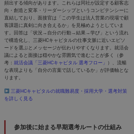
頻出する傾向があります。これらは同社が設定する顧客志
向・創造と変革・リーダーシップというコンピテンシーに
直結しており、面接官は「この学生は法人営業の現場で顧
客課題に真剣に向き合えるか」を見極めようとしていま
す。回答は「状況→自分の行動→結果→学び」という流れ
で構造化し、三菱HCキャピタルの仕事文脈に近いエピソ
ードを選ぶとメッセージが伝わりやすくなります。就活会
議によると面接は穏やかな雰囲気で進むことが多く（参
考：
就活会議「三菱HCキャピタル 選考フロー」
）、流暢
な表現よりも「自分の言葉で話しているか」が評価軸とな
ります。
三菱HCキャピタルの就職難易度・採用大学・選考対策
を詳しく見る
参加後に始まる早期選考ルートの仕組み