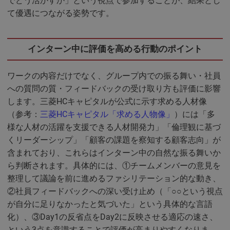
でどう活かすか」という視点で参加することが、結果とし
て優遇につながる姿勢です。
インターン中に評価を高める行動のポイント
ワークの内容だけでなく、グループ内での振る舞い・社員
への質問の質・フィードバックの受け取り方も評価に影響
します。三菱HCキャピタルが公式に示す求める人材像
（参考：
三菱HCキャピタル「求める人物像」
）には「多
様な人材の活躍を支援できる人材開発力」「倫理観に基づ
くリーダーシップ」「顧客の課題を察知する顧客志向」が
含まれており、これらはインターン中の自然な振る舞いか
ら判断されます。具体的には、①チームメンバーの意見を
整理して議論を前に進めるファシリテーション的な動き、
②社員フィードバックへの深い受け止め（「○○という視点
が自分に足りなかったと気づいた」という具体的な言語
化）、③Day1の反省点をDay2に反映させる適応の速さ、
という3点を意識することで評価が高まりやすくなりま