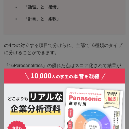
「論理」と「感情」
「計画」と「柔軟」
の4つの対立する項目で分けられ、全部で16種類のタイプ
に分けることができます。
『16Perosanalities』の優れた点はスコア化されて結果が
出ることです。
たとえば、どの程度内向的かなどを定量的に確認出来るこ
とが挙げられます。
内向的の度合いを客観的に評価する仕組みを作り上げてい
ることが、他の診断ツールにはない独自性と言えるでしょ
う。