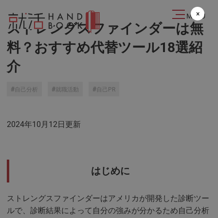
2021.05.05
×
MENU
ストレングスファインダーは無
料？おすすめ代替ツール18選紹
介
自己分析
就職活動
自己PR
2024年10月12日更新
はじめに
ストレングスファインダーはアメリカが開発した診断ツー
ルで、診断結果によって自分の強みが分かるため自己分析