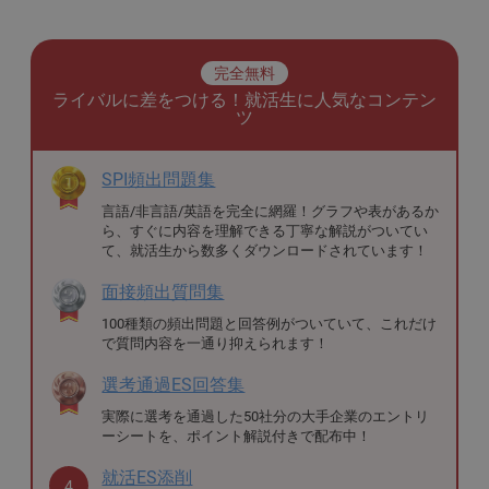
完全無料
ライバルに差をつける！就活生に人気なコンテン
ツ
SPI頻出問題集
言語/非言語/英語を完全に網羅！グラフや表があるか
ら、すぐに内容を理解できる丁寧な解説がついてい
て、就活生から数多くダウンロードされています！
面接頻出質問集
100種類の頻出問題と回答例がついていて、これだけ
で質問内容を一通り抑えられます！
選考通過ES回答集
実際に選考を通過した50社分の大手企業のエントリ
ーシートを、ポイント解説付きで配布中！
就活ES添削
4