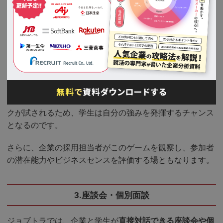
2.ビジネスゲームとグループワーク
ジョブトラの目玉の一つが、実践的なビジネスゲームやグ
ループワークです。
参加者は複数のチームに分かれ、与えられた課題に対して
戦略を立てて解決に挑みます。
この過程で、リーダーシップや問題解決能力、チームワー
クが試されるため、学生は自分の強みを発揮するチャンス
となるのです。
さらに、企業の採用担当者がこのゲームを観察し、参加者
の潜在能力やビジネスセンスを評価する場ともなります。
3.座談会・個別面談
ジョブトラでは、企業と学生が
直接対話できる座談会や個