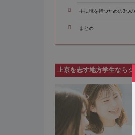
手に職を持つための3つ
まとめ
上京を志す地方学生ならジ