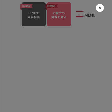
×
MENU