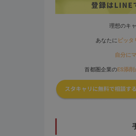
理想のキ
あなたに
ピッタ
自分に
首都圏企業の
ES添