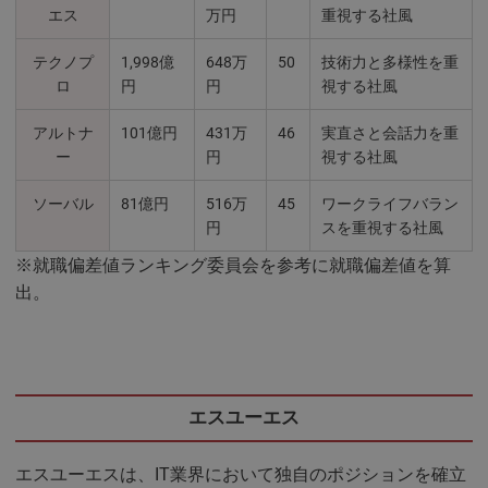
エス
万円
重視する社風
テクノプ
1,998億
648万
50
技術力と多様性を重
ロ
円
円
視する社風
アルトナ
101億円
431万
46
実直さと会話力を重
ー
円
視する社風
ソーバル
81億円
516万
45
ワークライフバラン
円
スを重視する社風
※就職偏差値ランキング委員会を参考に就職偏差値を算
出。
エスユーエス
エスユーエスは、IT業界において独自のポジションを確立