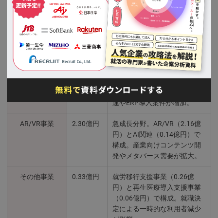
ソリューション
55.02億
主力事業。派遣（49.15億円）
事業
円
と請負等（5.87億円）で構
成。派遣分野は単価上昇と在
籍人数増加で増収、請負等は
大型案件の反動で減収。
コンサルティン
4.42億円
ITコンサルティング（4.24億
グ事業
円）とHRコンサルティング
（0.17億円）で構成。SAP関
連やERP導入案件が増加。
AR/VR事業
2.30億円
急成長分野。AR/VR（2.16億
円）とAI関連（0.14億円）で
構成。産業向けコンテンツ開
発やメタバース需要が拡大。
その他事業
0.33億円
就労移行支援事業（0.26億
円）と再生医療導入支援事業
（0.06億円）で構成。就職決
定による一時的な利用者減少