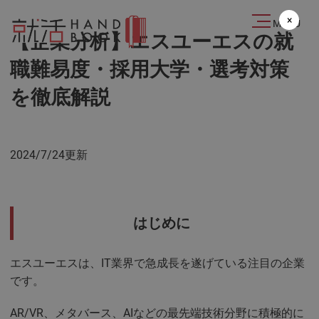
2024.07.24
×
MENU
【企業分析】エスユーエスの就
職難易度・採用大学・選考対策
を徹底解説
2024/7/24更新
はじめに
エスユーエスは、IT業界で急成長を遂げている注目の企業
です。
AR/VR、メタバース、AIなどの最先端技術分野に積極的に