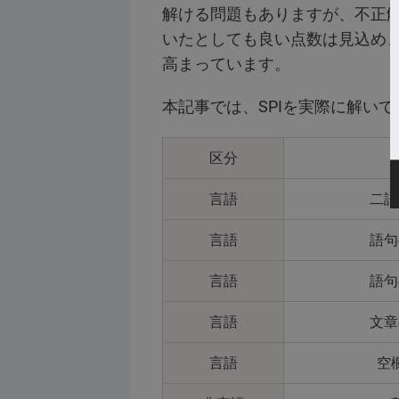
解ける問題もありますが、不正解の
いたとしても良い点数は見込め
高まっています。
本記事では、SPIを実際に解い
区分
言語
二語
言語
語句
言語
語句
言語
文章
言語
空