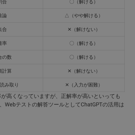
割合
〇（解ける）
推論
△（やや解ける）
集合
✕（解けない）
確率
〇（解ける）
合の数
〇（解ける）
額計算
✕（解けない）
読み取り
✕（入力が困難）
率が高くなっていますが、正解率が高いといっても
、Webテストの解答ツールとしてChatGPTの活用は