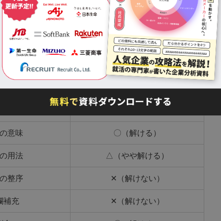
問題も多く、ChatGPTを使ってWebテストを解
ません。さらに、後述する「バレるリスク」も年々
てみましたが、結果は以下のとおりです。
分野
対応可否
の関係
✕（解けない）
の意味
〇（解ける）
の用法
△（やや解ける）
の整序
✕（解けない）
欄補充
✕（解けない）