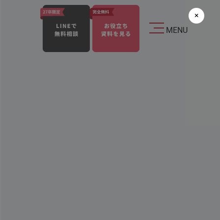
×
MENU