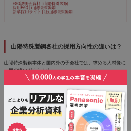
ESG説明会資料 | 山陽特殊製鋼
採用FAQ | 山陽特殊製鋼
新卒採用サイト | 社山陽特殊製鋼
山陽特殊製鋼各社の採用方向性の違いは？
山陽特殊製鋼本体と国内外の子会社では、求める人材像に
一定の違いがあります。
山陽特殊製鋼本体では、「自律考動型」の人材を求めてい
ます。主体性とチャレンジ精神を持ち、自ら考え行動でき
る人材を重視しており、特殊鋼の知識や金属材料の専門性
は入社時に必須としていません。
知識は入社後の現場実習や研修等で身につけることができ
るとしています。また、グローバルに活躍したいという意