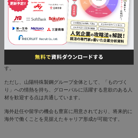
欲を持つ人材も評価されます。
一方、海外の子会社では、より即戦力となる専門性の高い
人材を求める傾向にあります。例えば、インドの子会社で
は、製造や品質管理の知識・経験を持つ人材を積極的に採
用しています。また、海外拠点では語学力も重視されてお
り、特に英語でのコミュニケーション能力が求められま
す。
ただし、山陽特殊製鋼グループ全体として、「ものづく
り」への情熱を持ち、グローバルに活躍する意欲のある人
材を歓迎する点は共通しています。
海外赴任や留学の機会も豊富に用意されており、将来的に
海外で働くことを見据えたキャリア形成が可能です。