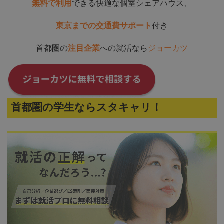
無料で利用
できる快適な個室シェアハウス、
東京までの交通費サポート
付き
首都圏の
注目企業
への就活なら
ジョーカツ
首都圏の学生ならスタキャリ！