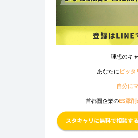
理想のキ
あなたに
ピッタ
自分に
首都圏企業の
ES添