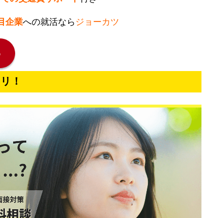
目企業
への就活なら
ジョーカツ
ャリ！