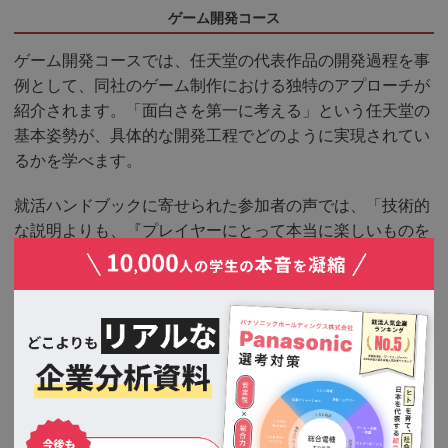
ゲーム開発コース
ゲーム開発コースでは、任天堂の代表作品の開発過程を事
例として、同社のゲーム制作における独特のアプローチが
紹介されます。「面白さを第一に考える」という任天堂の
基本姿勢が、具体的な開発工程でどのように実現されてい
るかを学べます。
就活ハンドブックに寄せられた参加者の声では、「技術的
な説明よりも、『プレイヤーにとって本当に楽しいものを
作る』という哲学の話が印象的だった。技術ありきではな
く、エンターテイメント価値を最優先にする姿勢に感銘を
受けた」という感想がありました。
また、プログラムでは実際のゲーム開発で使用されている
ツールやワークフローについても説明があり、参加者は任
天堂のゲーム開発現場の実態を具体的に理解できます。特
に、複数の開発チームが連携してひとつの作品を完成させ