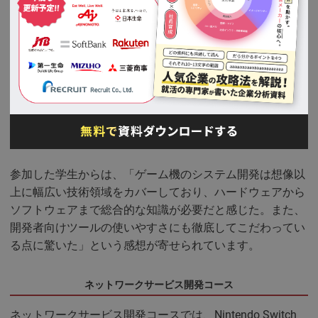
るプロセスについて詳しく説明される点は、他企業では得
難い貴重な情報といえるでしょう。
システム開発コース
システム開発コースでは、ゲーム機本体のオペレーティン
グシステムや開発ツールの制作について学べます。ユーザ
ーからは直接見えない部分ですが、ゲーム体験の品質を支
える重要な技術領域です。
参加した学生からは、「ゲーム機のシステム開発は想像以
上に幅広い技術領域をカバーしており、ハードウェアから
ソフトウェアまで総合的な知識が必要だと感じた。また、
開発者向けツールの使いやすさにも徹底してこだわってい
る点に驚いた」という感想が寄せられています。
ネットワークサービス開発コース
ネットワークサービス開発コースでは、Nintendo Switch