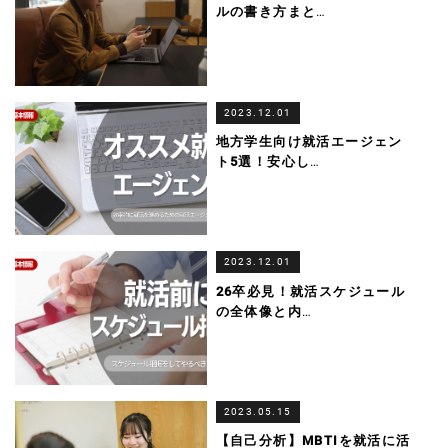
ルの書き方まと
…
2023.12.01
地方学生向け就活エージェン
ト5選！安心し
…
2023.12.01
26卒必見！就活スケジュール
の全体像と内
…
2023.05.15
【自己分析】MBTIを就活に活