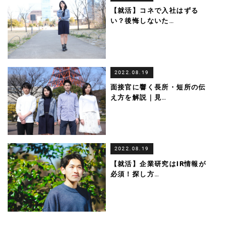
【就活】コネで入社はずる
い？後悔しないた
…
2022.08.19
面接官に響く長所・短所の伝
え方を解説｜見
…
2022.08.19
【就活】企業研究はIR情報が
必須！探し方
…