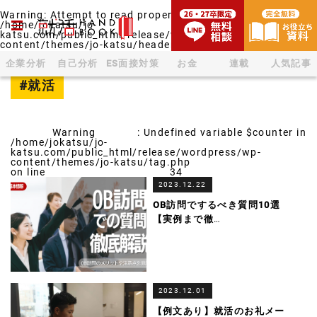
Warning
: Attempt to read property "post_name" on null in
/home/jokatsu/jo-
katsu.com/public_html/release/wordpress/wp-
content/themes/jo-katsu/header-campus.php
on line
233
企業分析
自己分析
ES面接対策
お金
連載
人気記事
#就活
Warning
: Undefined variable $counter in
/home/jokatsu/jo-
katsu.com/public_html/release/wordpress/wp-
content/themes/jo-katsu/tag.php
on line
34
2023.12.22
OB訪問でするべき質問10選
【実例まで徹
…
2023.12.01
【例文あり】就活のお礼メー