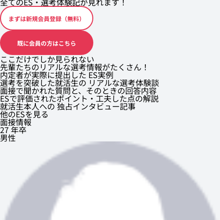
全てのES・選考体験記が見れます！
まずは新規会員登録（無料）
既に会員の方はこちら
ここだけでしか見られない
先輩たちのリアルな選考情報がたくさん！
内定者が実際に提出した ES実例
選考を突破した就活生の リアルな選考体験談
面接で聞かれた質問と、そのときの回答内容
ESで評価されたポイント・工夫した点の解説
就活生本人への 独占インタビュー記事
他のESを見る
面接情報
27 年卒
男性