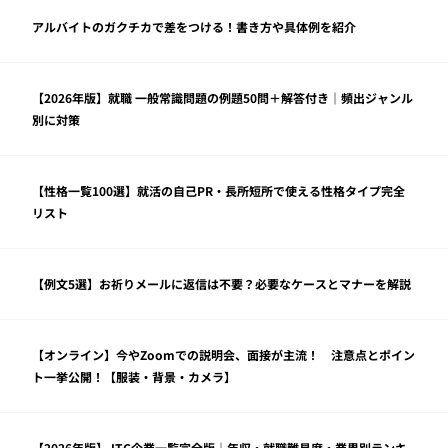
アルバイトのガクチカで差をつける！書き方や具体例を紹介
【2026年版】就職 一般常識問題の例題50問＋解答付き｜頻出ジャンル
別に対策
【性格一覧100選】就活の自己PR・長所短所で使える性格タイプ完全
リスト
【例文5選】お祈りメールに返信は不要？必要なケースとマナーを解説
【オンライン】今やZoomでの説明会、面接が主流！ 注意点とポイン
ト一挙公開！【服装・背景・カメラ】
【2026年版】JTC企業一覧完全版｜年収・就職難易度・業界別ランキ