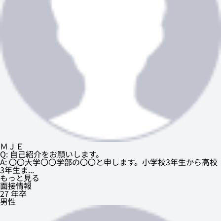
ＭＪＥ
Q: 自己紹介をお願いします。
A: 〇〇大学〇〇学部の〇〇と申します。小学校3年生から高校
3年生ま...
もっと見る
面接情報
27 年卒
男性