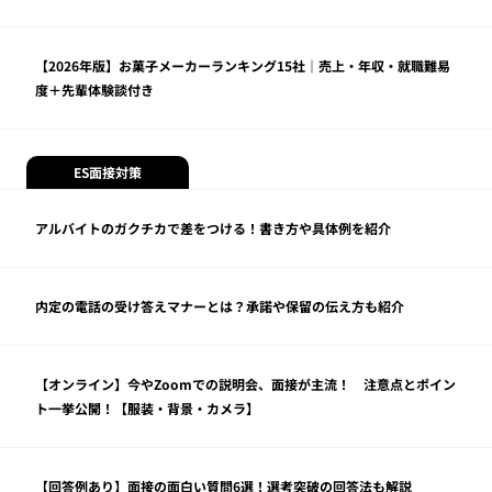
【2026年版】お菓子メーカーランキング15社｜売上・年収・就職難易
度＋先輩体験談付き
ES面接対策
アルバイトのガクチカで差をつける！書き方や具体例を紹介
内定の電話の受け答えマナーとは？承諾や保留の伝え方も紹介
【オンライン】今やZoomでの説明会、面接が主流！ 注意点とポイン
ト一挙公開！【服装・背景・カメラ】
【回答例あり】面接の面白い質問6選！選考突破の回答法も解説