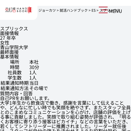
MENU
上京を志す、就活生へ。ジョーカツ
>
就活ハンドブック
>
ES
>
スプリックス
スプリックス
面接情報
27 年卒
女性
青山学院大学
最終面接
基本情報
場所
本社
時間
30分
社員数
1人
学生数
1人
結果通知時期
当日
結果通知方法
その場で
質問内容・回答
自己PRをお願いします。
大学1年生から飲食店で働き、感謝を言葉にして伝えること
や、どんなに忙しい時でも笑顔を絶やさず、またスタッフ全員
とのこまめなコミュニケーションを心がけ、店舗の評価を上げ
る事に貢献しました。笑顔で取り組む姿勢が評価され、「明る
くお客様に寄り添う接客はピカイチ」などの言葉をいただき、
若くしてシフトリーダーに推薦されました。リーダー就任後
は、スタッフが自分の強みを活かせるような役割分担や、困っ