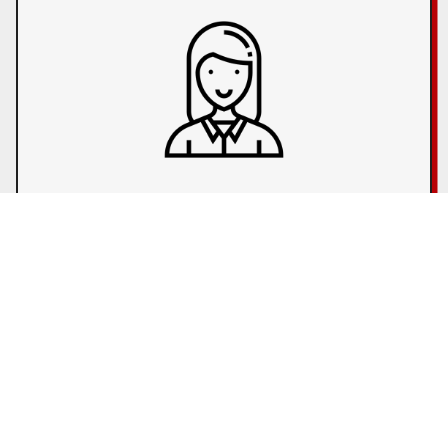
オンライン面談を通してご希望・志向・適性を元に首都
圏の成長企業・優良企業500社以上の中から一人一人に
合う企業をご紹介します。
また企業とのオンライン選考に関する相談など、今後
主流となりつつあるオンライン就活についてもサポー
トします。
5