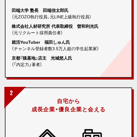
田端大学 塾長 田端信太郎氏
（元ZOZO執行役員、元LINE上級執行役員）
株式会社人材研究所 代表取締役 曽和利光氏
（元リクルート採用責任者）
就活YouTuber 福田しゅん氏
（チャンネル登録者数3.5万人超の学生起業家）
京都『猿基地』店主 光城悠人氏
（「内定力」著者）
2
自宅から
成長企業・優良企業と会える