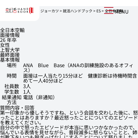
MENU
上京を志す、就活生へ。ジョーカツ
>
就活ハンドブック
>
ES
>
全日本空輸
全日本空輸
面接情報
26 年卒
女性
上智大学
最終面接
基本情報
場所
ANA Blue Base（ANAの訓練施設のあるオフィ
ス）
時間
面接は一人当たり15分ほど 健康診断は待機時間含
めて一人40分ほど
社員数
3人
学生数
1人
結果通知
電話（非通知）
方法
質問内容・回答
第一印象から優しそうですね、という会話を交わした後に、怒
ったことはありますか？最近怒ったことについてのエピソード
を教えてください。
自分の中で怒ったエピソードが本当に思いつかなかったので、
悩んでいる表情を見せながら、普段滅多に怒らないことと、姉
が靴下をいつも脱ぎっぱなしにすることについて怒りました。