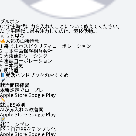
ブルボン
Q: 学生時代に力を入れたことについて教えてください。
A: 学生時代に最も注力したのは、競技活動...
もっと見る
人気の面接情報
1
森ビルホスピタリティコーポレーション
2
日本生命保険相互会社
3
大東建託リーシング
4
東建コーポレーション
5
日本電気
6
明治屋
就活ハンドブックのおすすめ
就活面接練習
本番想定でロープレ
Apple Store
Google Play
就活ES添削
AIが赤入れ＆改善案
Apple Store
Google Play
就活テンプレ
ES・自己PRをテンプレ化
Apple Store
Google Play