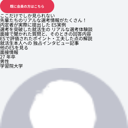
既に会員の方はこちら
ここだけでしか見られない
先輩たちのリアルな選考情報がたくさん！
内定者が実際に提出した ES実例
選考を突破した就活生の リアルな選考体験談
面接で聞かれた質問と、そのときの回答内容
ESで評価されたポイント・工夫した点の解説
就活生本人への 独占インタビュー記事
他のESを見る
面接情報
27 年卒
男性
学習院大学